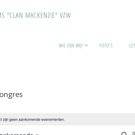
M
S
"
C
L
A
N
M
A
C
K
E
N
Z
I
E
"
V
Z
W
na's
WIE ZIJN WIJ?
FOTO’S
LE
ongres
Er zijn geen aankomende evenementen.
Z