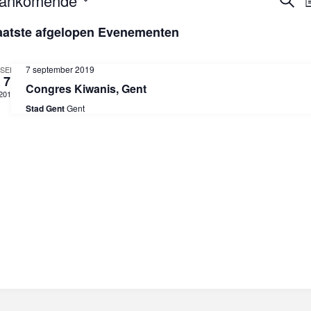
E
ankomende
L
o
i
aatste afgelopen Evenementen
e
v
j
k
s
e
t
7 september 2019
SEP
e
n
7
Congres Kiwanis, Gent
2019
Stad Gent
Gent
n
e
m
e
n