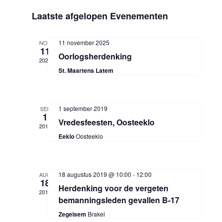
o
S
i
v
Laatste afgelopen Evenementen
e
v
j
e
k
s
l
e
e
e
t
11 november 2025
NOV
e
n
11
n
Oorlogsherdenking
c
2025
n
t
St. Maartens Latem
e
e
e
e
m
r
1 september 2019
SEP
m
1
e
e
Vredesfeesten, Oosteeklo
2019
e
Eeklo
Oosteeklo
e
n
n
d
t
n
a
18 augustus 2019 @ 10:00
-
12:00
AUG
t
18
w
Herdenking voor de vergeten
t
2019
u
bemanningsleden gevallen B-17
e
m
e
Zegelsem
Brakel
.