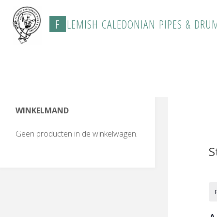
Ga
naar
F
L
E
M
I
S
H
C
A
L
E
D
O
N
I
A
N
P
I
P
E
S
&
D
R
U
de
inhoud
Home
Pagi
WINKELMAND
Geen producten in de winkelwagen.
S