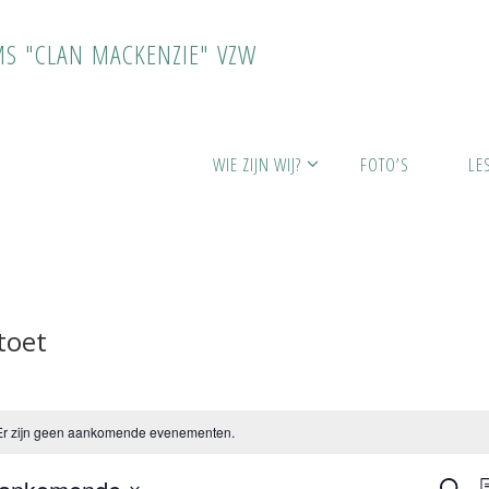
M
S
"
C
L
A
N
M
A
C
K
E
N
Z
I
E
"
V
Z
W
na's
WIE ZIJN WIJ?
FOTO’S
LE
toet
Er zijn geen aankomende evenementen.
Z