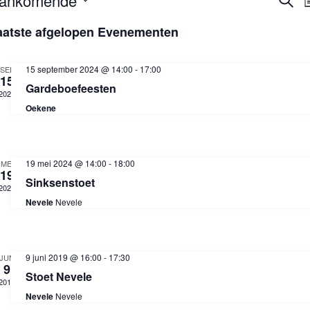
E
ankomende
L
o
i
aatste afgelopen Evenementen
e
v
j
k
s
e
t
15 september 2024 @ 14:00
-
17:00
SEP
e
n
15
Gardeboefeesten
2024
Oekene
n
e
19 mei 2024 @ 14:00
-
18:00
MEI
19
Sinksenstoet
m
2024
Nevele
Nevele
e
9 juni 2019 @ 16:00
-
17:30
JUN
n
9
Stoet Nevele
2019
Nevele
Nevele